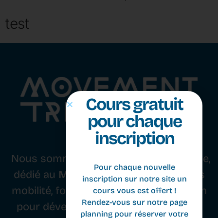
test
Cours gratuit
pour chaque
inscription
Nous sommes un studio basé à Genève,
Pour chaque nouvelle
dédié au
Movement
. Nous combinons
inscription sur notre site un
mobilité, force, équilibre et coordination
cours vous est offert !
Rendez-vous sur notre page
pour développer le corps, l’esprit et le
planning pour réserver votre