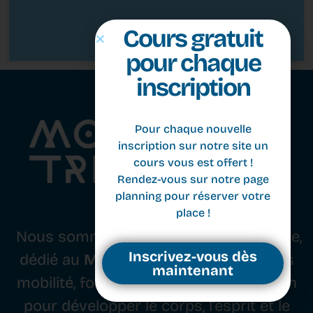
Cours gratuit
pour chaque
inscription
Pour chaque nouvelle
inscription sur notre site un
cours vous est offert !
Rendez-vous sur notre page
planning pour réserver votre
place !
Nous sommes un studio basé à Genève,
Inscrivez-vous dès
dédié au
Movement
. Nous combinons
maintenant
mobilité, force, équilibre et coordination
pour développer le corps, l’esprit et le