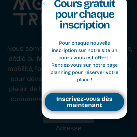
Cours gratuit
pour chaque
inscription
Nous sommes un studio basé à Genève,
dédié au
Movement
. Nous combinons
Pour chaque nouvelle
mobilité, force, équilibre et coordination
inscription sur notre site un
cours vous est offert !
pour développer le corps, l’esprit et le
Rendez-vous sur notre page
plaisir de bouger, tout en cultivant une
planning pour réserver votre
communauté passionnée de movers.
place !
Inscription
Inscrivez-vous dès
maintenant
Adresse