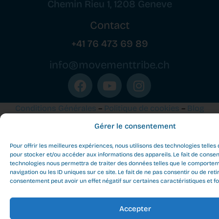
Chemin Rieu 1, 1208 Geneve
Contact
+41 76 473 69 89
info@movementtribe.ch
Conditions Générales
–
Politique de cookies
–
Blog
Gérer le consentement
Movement Tribe Geneva - All rights reserved ©
2026
Pour offrir les meilleures expériences, nous utilisons des technologies telles
pour stocker et/ou accéder aux informations des appareils. Le fait de consen
technologies nous permettra de traiter des données telles que le comporte
navigation ou les ID uniques sur ce site. Le fait de ne pas consentir ou de reti
consentement peut avoir un effet négatif sur certaines caractéristiques et fo
Accepter