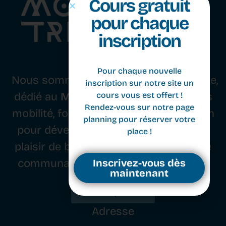
Cours gratuit
pour chaque
inscription
Nous sommes un studio basé à Genève,
Pour chaque nouvelle
dédié au
Movement
. Nous combinons
inscription sur notre site un
mobilité, force, équilibre et coordination
cours vous est offert !
pour développer le corps, l’esprit et le
Rendez-vous sur notre page
planning pour réserver votre
plaisir de bouger, tout en cultivant une
place !
communauté passionnée de movers.
Inscrivez-vous dès
Inscription
maintenant
Adresse