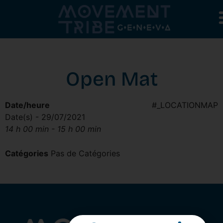
Open Mat
Date/heure
#_LOCATIONMAP
Date(s) - 29/07/2021
14 h 00 min - 15 h 00 min
Catégories
Pas de Catégories