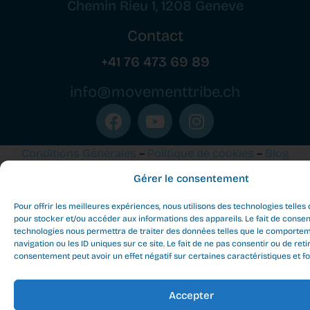
Chemin Rieu 1, 1208 Geneve
Contact
+41 76 473 69 89
info@movementtribe.ch
Conditions Générales
–
Politique de cookies
–
Blog
Gérer le consentement
Movement Tribe Geneva - All rights reserved ©
2026
Pour offrir les meilleures expériences, nous utilisons des technologies telles
pour stocker et/ou accéder aux informations des appareils. Le fait de consen
technologies nous permettra de traiter des données telles que le comporte
navigation ou les ID uniques sur ce site. Le fait de ne pas consentir ou de reti
consentement peut avoir un effet négatif sur certaines caractéristiques et fo
Accepter