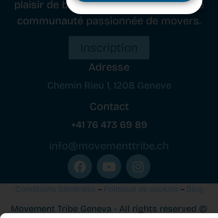
plaisir de bouger, tout en cultivant une
Inscrivez-vous dès
communauté passionnée de movers.
maintenant
Inscription
Adresse
Chemin Rieu 1, 1208 Geneve
Contact
+41 76 473 69 89
info@movementtribe.ch
Conditions Générales
–
Politique de cookies
–
Blog
Movement Tribe Geneva - All rights reserved ©