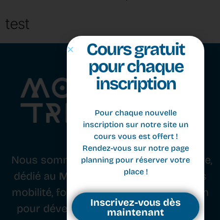
test
Cours gratuit
pour chaque
inscription
Pour chaque nouvelle
Nous sommes un studio basé à Genève,
inscription sur notre site un
cours vous est offert !
dédié au
Movement
. Nous combinons
Rendez-vous sur notre page
mobilité, force, équilibre et coordination
planning pour réserver votre
pour développer le corps, l’esprit et le
place !