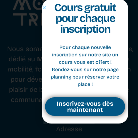
Cours gratuit
pour chaque
inscription
Nous sommes un studio basé à Genève,
dédié au
Movement
. Nous combinons
Pour chaque nouvelle
mobilité, force, équilibre et coordination
inscription sur notre site un
pour développer le corps, l’esprit et le
cours vous est offert !
Rendez-vous sur notre page
plaisir de bouger, tout en cultivant une
planning pour réserver votre
communauté passionnée de movers.
place !
Inscription
Inscrivez-vous dès
maintenant
Adresse