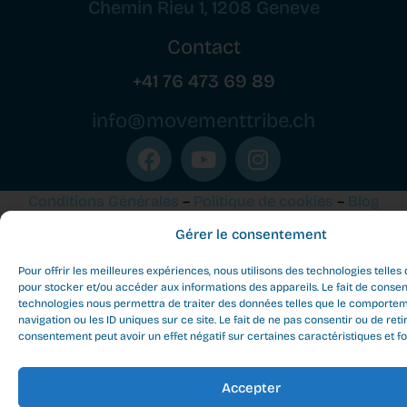
Chemin Rieu 1, 1208 Geneve
Contact
+41 76 473 69 89
info@movementtribe.ch
Conditions Générales
–
Politique de cookies
–
Blog
Gérer le consentement
Movement Tribe Geneva - All rights reserved ©
2026
Pour offrir les meilleures expériences, nous utilisons des technologies telles
pour stocker et/ou accéder aux informations des appareils. Le fait de consen
technologies nous permettra de traiter des données telles que le comporte
navigation ou les ID uniques sur ce site. Le fait de ne pas consentir ou de reti
consentement peut avoir un effet négatif sur certaines caractéristiques et fo
Accepter