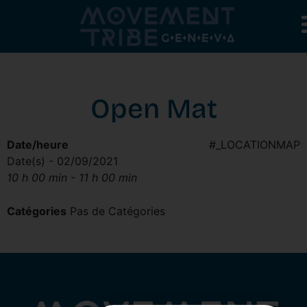
Open Mat
Date/heure
#_LOCATIONMAP
Date(s) - 02/09/2021
10 h 00 min - 11 h 00 min
Catégories
Pas de Catégories