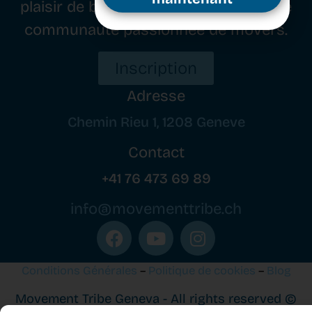
plaisir de bouger, tout en cultivant une
communauté passionnée de movers.
Inscrivez-vous dès
maintenant
Inscription
Adresse
Chemin Rieu 1, 1208 Geneve
Contact
+41 76 473 69 89
info@movementtribe.ch
Conditions Générales
–
Politique de cookies
–
Blog
Movement Tribe Geneva - All rights reserved ©