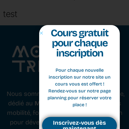
test
Cours gratuit
pour chaque
inscription
Pour chaque nouvelle
Nous sommes un studio basé à Genève,
inscription sur notre site un
dédié au
Movement
. Nous combinons
cours vous est offert !
Rendez-vous sur notre page
mobilité, force, équilibre et coordination
planning pour réserver votre
pour développer le corps, l’esprit et le
place !