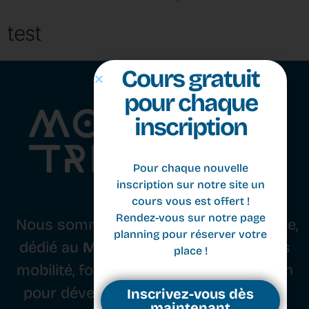
test
Cours gratuit
pour chaque
inscription
Pour chaque nouvelle
Nous sommes un studio basé à Genève,
inscription sur notre site un
dédié au
Movement
. Nous combinons
cours vous est offert !
Rendez-vous sur notre page
mobilité, force, équilibre et coordination
planning pour réserver votre
pour développer le corps, l’esprit et le
place !