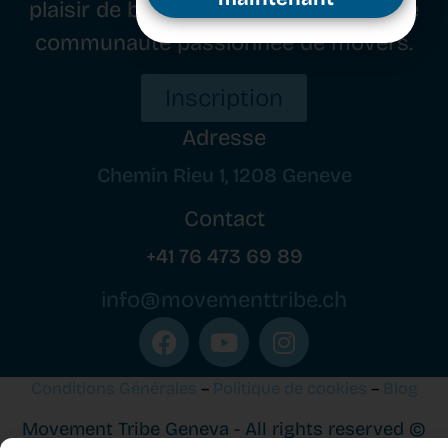
plaisir de bouger, tout en cultivant une
communauté passionnée de movers.
Inscrivez-vous dès
maintenant
Inscription
Adresse
Chemin Rieu 1, 1208 Geneve
Contact
+41 76 473 69 89
info@movementtribe.ch
Conditions Générales
–
Politique de cookies
–
Blog
Movement Tribe Geneva - All rights reserved ©